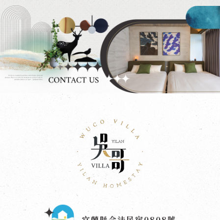
宜蘭縣合法民宿0808號