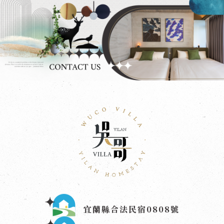
宜蘭縣合法民宿0808號