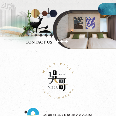
宜蘭縣合法民宿0808號